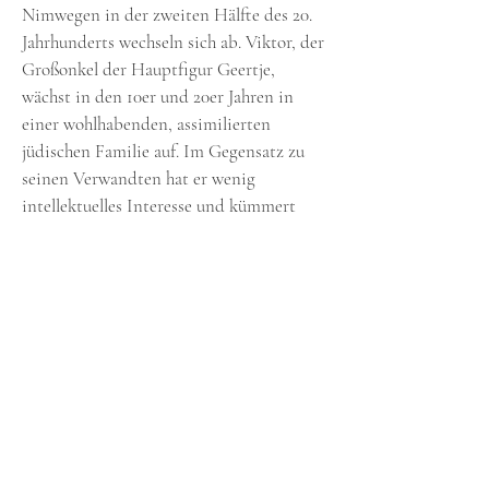
Nimwegen in der zweiten Hälfte des 20.
Jahrhunderts wechseln sich ab. Viktor, der
Großonkel der Hauptfigur Geertje,
wächst in den 10er und 20er Jahren in
einer wohlhabenden, assimilierten
jüdischen Familie auf. Im Gegensatz zu
seinen Verwandten hat er wenig
intellektuelles Interesse und kümmert
sich nicht viel um Regeln, Konventionen
oder Gesetze. Viktor hat ein großes Herz
und einen scharfen Sinn für Humor. Er
lässt sich von Pragmatismus und
Opportunismus leiten, kommt immer zu
spät und spielt oft mit der Wahrheit.
Aber wenn gefährliche Zeiten kommen,
erweisen sich Viktors Qualitäten als sehr
nützlich. Geertje, die Großnichte der
Hauptfigur Viktor, wächst in den 1980er